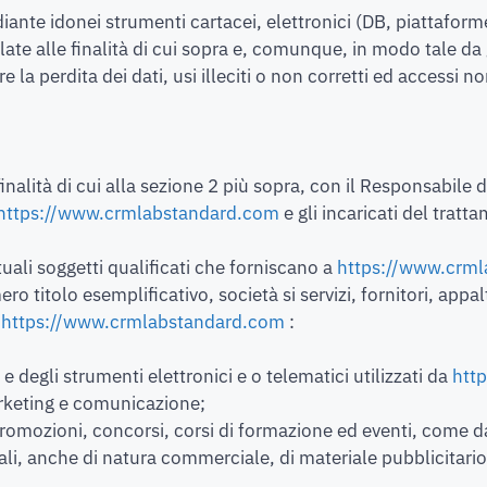
iante idonei strumenti cartacei, elettronici (DB, piattaform
e alle finalità di cui sopra e, comunque, in modo tale da ga
la perdita dei dati, usi illeciti o non corretti ed accessi no
 finalità di cui alla sezione 2 più sopra, con il Responsabile
https://www.crmlabstandard.com
e gli incaricati del trat
uali soggetti qualificati che forniscano a
https://www.crm
ro titolo esemplificativo, società si servizi, fornitori, appalt
i
https://www.crmlabstandard.com
:
 e degli strumenti elettronici e o telematici utilizzati da
htt
arketing e comunicazione;
 promozioni, concorsi, corsi di formazione ed eventi, come d
i, anche di natura commerciale, di materiale pubblicitario e/