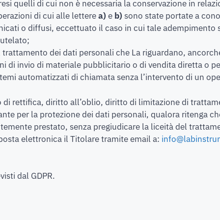
esi quelli di cui non è necessaria la conservazione in relazion
erazioni di cui alle lettere
a)
e
b)
sono state portate a cono
nicati o diffusi, eccettuato il caso in cui tale adempimento
utelato;
al trattamento dei dati personali che La riguardano, ancorch
i di invio di materiale pubblicitario o di vendita diretta o 
emi automatizzati di chiamata senza l’intervento di un op
di rettifica, diritto all’oblio, diritto di limitazione di trattame
te per la protezione dei dati personali, qualora ritenga che i 
entemente prestato, senza pregiudicare la liceità del tratt
 posta elettronica il Titolare tramite email a:
info@labinstru
evisti dal GDPR.