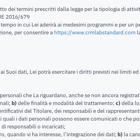
o dei termini prescritti dalla legge per la tipologia di attiv
. UE 2016/679
l tempo in cui Lei aderirà ai medesimi programmi e per un pe
zione, per consentire a
https://www.crmlabstandard.com
l
 dati, Lei potrà esercitare i diritti previsti nei limiti ed 
personali che La riguardano, anche se non ancora registrati,
onali;
b)
delle finalità e modalità del trattamento;
c)
della l
entificativi del Titolare, dei responsabili e del rappresenta
 ai quali i dati personali possono essere comunicati o che p
di responsabili o incaricati;
ro, quando vi ha interesse, l’integrazione dei dati;
b)
la can