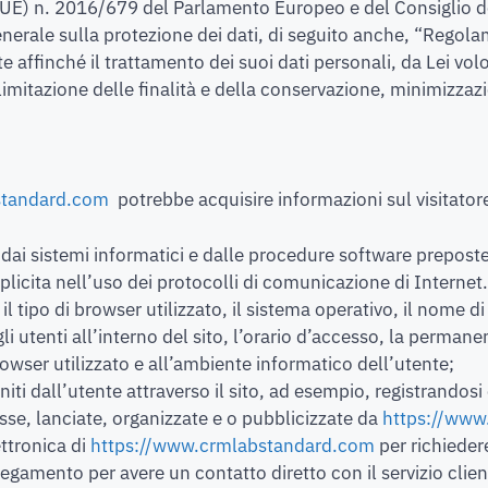
o (UE) n. 2016/679 del Parlamento Europeo e del Consiglio de
enerale sulla protezione dei dati, di seguito anche, “Regol
affinché il trattamento dei suoi dati personali, da Lei vo
 limitazione delle finalità e della conservazione, minimizzazi
standard.com
potrebbe acquisire informazioni sul visitator
ti dai sistemi informatici e dalle procedure software prepos
plicita nell’uso dei protocolli di comunicazione di Internet.
, il tipo di browser utilizzato, il sistema operativo, il nome d
gli utenti all’interno del sito, l’orario d’accesso, la permane
browser utilizzato e all’ambiente informatico dell’utente;
orniti dall’utente attraverso il sito, ad esempio, registrando
osse, lanciate, organizzate e o pubblicizzate da
https://www
ettronica di
https://www.crmlabstandard.com
per richieder
legamento per avere un contatto diretto con il servizio clien