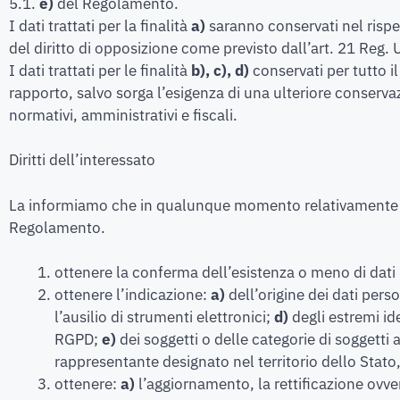
5.1.
e)
del Regolamento.
I dati trattati per la finalità
a)
saranno conservati nel rispett
del diritto di opposizione come previsto dall’art. 21 Reg
I dati trattati per le finalità
b), c), d)
conservati per tutto i
rapporto, salvo sorga l’esigenza di una ulteriore conserva
normativi, amministrativi e fiscali.
Diritti dell’interessato
La informiamo che in qualunque momento relativamente ai Suoi
Regolamento.
ottenere la conferma dell’esistenza o meno di dati 
ottenere l’indicazione:
a)
dell’origine dei dati pers
l’ausilio di strumenti elettronici;
d)
degli estremi id
RGPD;
e)
dei soggetti o delle categorie di soggetti
rappresentante designato nel territorio dello Stato, 
ottenere:
a)
l’aggiornamento, la rettificazione ovve