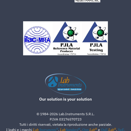
Our solution is your solution
©
1984-2026
Lab.Instruments S.R.L.
P.IVA 03176570723
Tutti i diritti riservati, vietata la riproduzione anche parziale.
®
®
®
®
I loghi e i marchi
,
,
e
,
Lab
Instruments
Lab
Standard
Qpp-
Lab
QuE-
Lab
SwE-