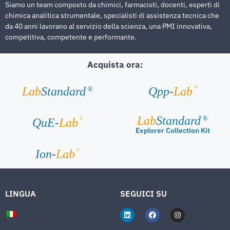
Siamo un team composto da chimici, farmacisti, docenti, esperti di
chimica analitica strumentale, specialisti di assistenza tecnica che
da 40 anni lavorano al servizio della scienza, una PMI innovativa,
competitiva, competente e performante.
Acquista ora:
®
Lab
Standard
Qpp-
Lab
®
Lab
Standard
®
®
QuE-
Lab
Explorer Collection Kit
®
Ion-
Lab
LINGUA
SEGUICI SU